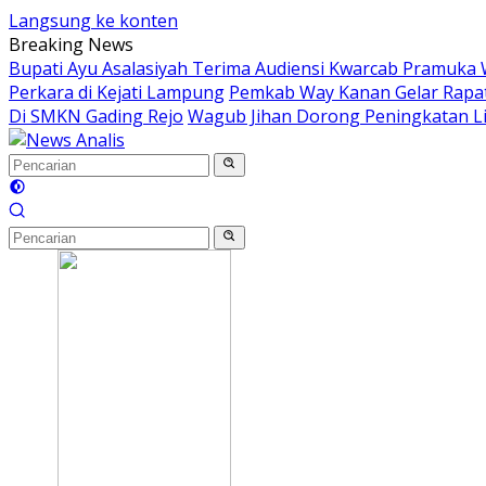
Langsung ke konten
Breaking News
Bupati Ayu Asalasiyah Terima Audiensi Kwarcab Pramuka
Perkara di Kejati Lampung
Pemkab Way Kanan Gelar Rapa
Di SMKN Gading Rejo
Wagub Jihan Dorong Peningkatan Lit