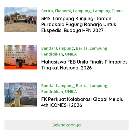
Berita
,
Ekonomi
,
Lampung
,
Lampung Timur
Agustus 7, 2026
SMSI Lampung Kunjungi Taman
Purbakala Pugung Raharjo Untuk
Ekspedisi Budaya HPN 2027
Bandar Lampung
,
Berita
,
Lampung
,
Pendidikan
,
UNILA
Agustus 6, 2026
Mahasiswa FEB Unila Finalis Pilmapres
Tingkat Nasional 2026
Bandar Lampung
,
Berita
,
Lampung
,
Pendidikan
,
UNILA
Agustus 6, 2026
FK Perkuat Kolaborasi Global Melalui
4th ICOMESH 2026
Selengkapnya