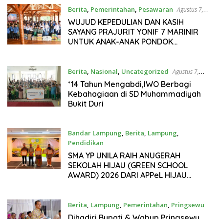
Berita
,
Pemerintahan
,
Pesawaran
Agustus 7,
2026
WUJUD KEPEDULIAN DAN KASIH
SAYANG PRAJURIT YONIF 7 MARINIR
UNTUK ANAK-ANAK PONDOK
PESANTREN NURUL HUDA
Berita
,
Nasional
,
Uncategorized
Agustus 7,
2026
*14 Tahun Mengabdi,IWO Berbagi
Kebahagiaan di SD Muhammadiyah
Bukit Duri
Bandar Lampung
,
Berita
,
Lampung
,
Pendidikan
Agustus 7, 2026
SMA YP UNILA RAIH ANUGERAH
SEKOLAH HIJAU (GREEN SCHOOL
AWARD) 2026 DARI APPeL HIJAU
INDONESIA
Berita
,
Lampung
,
Pemerintahan
,
Pringsewu
Agustus 7, 2026
Dihadiri Bupati & Wabup Pringsewu,