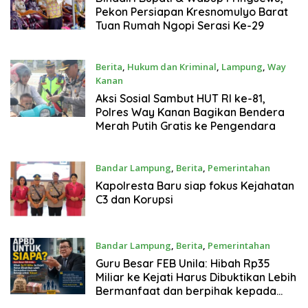
Pekon Persiapan Kresnomulyo Barat
Tuan Rumah Ngopi Serasi Ke-29
Berita
,
Hukum dan Kriminal
,
Lampung
,
Way
Kanan
Agustus 7, 2026
Aksi Sosial Sambut HUT RI ke-81,
Polres Way Kanan Bagikan Bendera
Merah Putih Gratis ke Pengendara
Bandar Lampung
,
Berita
,
Pemerintahan
Agustus 7, 2026
Kapolresta Baru siap fokus Kejahatan
C3 dan Korupsi
Bandar Lampung
,
Berita
,
Pemerintahan
Agustus 7, 2026
Guru Besar FEB Unila: Hibah Rp35
Miliar ke Kejati Harus Dibuktikan Lebih
Bermanfaat dan berpihak kepada
Rakyat