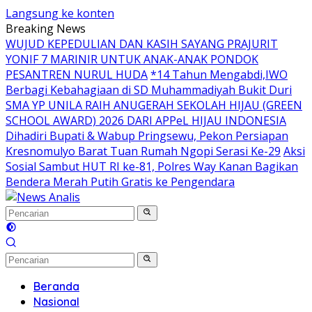
Langsung ke konten
Breaking News
WUJUD KEPEDULIAN DAN KASIH SAYANG PRAJURIT
YONIF 7 MARINIR UNTUK ANAK-ANAK PONDOK
PESANTREN NURUL HUDA
*14 Tahun Mengabdi,IWO
Berbagi Kebahagiaan di SD Muhammadiyah Bukit Duri
SMA YP UNILA RAIH ANUGERAH SEKOLAH HIJAU (GREEN
SCHOOL AWARD) 2026 DARI APPeL HIJAU INDONESIA
Dihadiri Bupati & Wabup Pringsewu, Pekon Persiapan
Kresnomulyo Barat Tuan Rumah Ngopi Serasi Ke-29
Aksi
Sosial Sambut HUT RI ke-81, Polres Way Kanan Bagikan
Bendera Merah Putih Gratis ke Pengendara
Beranda
Nasional