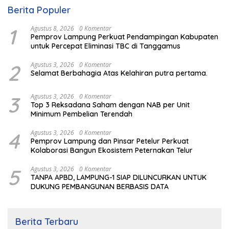
Berita Populer
1
Agustus 8, 2026
0 Komentar
Pemprov Lampung Perkuat Pendampingan Kabupaten
untuk Percepat Eliminasi TBC di Tanggamus
2
Agustus 3, 2026
0 Komentar
Selamat Berbahagia Atas Kelahiran putra pertama.
3
Agustus 3, 2026
0 Komentar
Top 3 Reksadana Saham dengan NAB per Unit
Minimum Pembelian Terendah
4
Agustus 3, 2026
0 Komentar
Pemprov Lampung dan Pinsar Petelur Perkuat
Kolaborasi Bangun Ekosistem Peternakan Telur
5
Agustus 3, 2026
0 Komentar
TANPA APBD, LAMPUNG-1 SIAP DILUNCURKAN UNTUK
DUKUNG PEMBANGUNAN BERBASIS DATA
Berita Terbaru