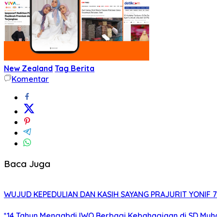
New Zealand
Tag Berita
Komentar
Baca Juga
WUJUD KEPEDULIAN DAN KASIH SAYANG PRAJURIT YONIF
*14 Tahun Mengabdi,IWO Berbagi Kebahagiaan di SD Muh