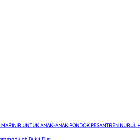
 7 MARINIR UNTUK ANAK-ANAK PONDOK PESANTREN NURUL 
ammadiyah Bukit Duri