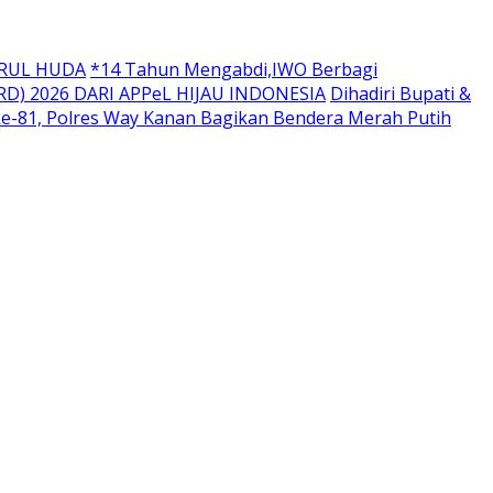
URUL HUDA
*14 Tahun Mengabdi,IWO Berbagi
D) 2026 DARI APPeL HIJAU INDONESIA
Dihadiri Bupati &
ke-81, Polres Way Kanan Bagikan Bendera Merah Putih