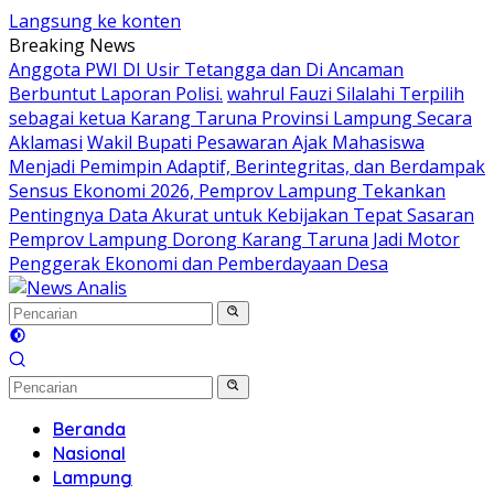
Langsung ke konten
Breaking News
Anggota PWI DI Usir Tetangga dan Di Ancaman
Berbuntut Laporan Polisi.
wahrul Fauzi Silalahi Terpilih
sebagai ketua Karang Taruna Provinsi Lampung Secara
Aklamasi
Wakil Bupati Pesawaran Ajak Mahasiswa
Menjadi Pemimpin Adaptif, Berintegritas, dan Berdampak
Sensus Ekonomi 2026, Pemprov Lampung Tekankan
Pentingnya Data Akurat untuk Kebijakan Tepat Sasaran
Pemprov Lampung Dorong Karang Taruna Jadi Motor
Penggerak Ekonomi dan Pemberdayaan Desa
Beranda
Nasional
Lampung