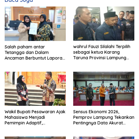
wahrul Fauzi Silalahi Terpilih
Salah paham antar
sebagai ketua Karang
Tetangga dan Dalam
Taruna Provinsi Lampung
Ancaman Berbuntut Laporan
Secara Aklamasi
Polisi.
Wakil Bupati Pesawaran Ajak
Sensus Ekonomi 2026,
Mahasiswa Menjadi
Pemprov Lampung Tekankan
Pemimpin Adaptif,
Pentingnya Data Akurat
Berintegritas, dan
untuk Kebijakan Tepat
Berdampak
Sasaran