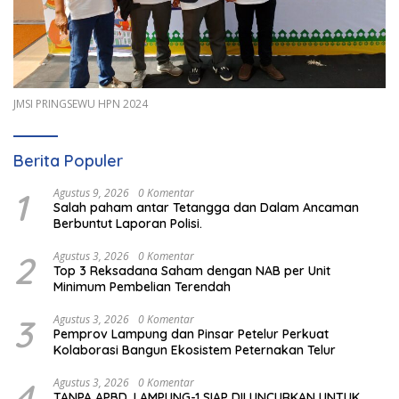
JMSI PRINGSEWU HPN 2024
Berita Populer
1
Agustus 9, 2026
0 Komentar
Salah paham antar Tetangga dan Dalam Ancaman
Berbuntut Laporan Polisi.
2
Agustus 3, 2026
0 Komentar
Top 3 Reksadana Saham dengan NAB per Unit
Minimum Pembelian Terendah
3
Agustus 3, 2026
0 Komentar
Pemprov Lampung dan Pinsar Petelur Perkuat
Kolaborasi Bangun Ekosistem Peternakan Telur
4
Agustus 3, 2026
0 Komentar
TANPA APBD, LAMPUNG-1 SIAP DILUNCURKAN UNTUK