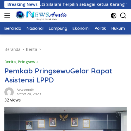
Langsung
rpilih sebagai ketua Karang Taruna Provinsi Lampung Secara Ak
Breaking News
ke
konten
Beranda
Nasional
Lampung
Ekonomi
Politik
Hukum
Beranda
Berita
Berita
,
Pringsewu
Pemkab PringsewuGelar Rapat
Asistensi LPPD
Newsanalis
Maret 28, 2023
32 views