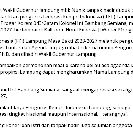
eh Wakil Gubernur lampung mbk Nunik tanpak hadir duduk
pelantikan pengurus Federasi Kempo Indonesia ( FKI ) La
siren Progar Korem 043/Gatam Kolonel Inf Bambang Semiana
2027, bertempat di Ballroom Hotel Emersia Jl Wolter Mongi
esia (FKI) Lampung Masa Bakti 2023-2027 melantik pengur
as Tuntas dan Agenda ini juga dihadiri ketua umum Penguru
h.D, dan dihadiri Wakil Gubernur Lampung.
mpaikan permohonan maaf dikarena beliau ada agaenda lai
dipropinsi Lampung dapat mengharumkan Nama Lampung di
onel Inf Bambang Semiana, sangaat mengapresiasi sekaligu
27,
s dilantiknya Pengurus Kempo Indonesia Lampung, semoga
tasi tingkat Nasional maupun Internasional, “ terangnya”.
ng koheri dan Istri dan tanpak hadir juga sejumlah anggo