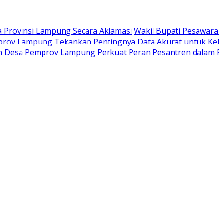
na Provinsi Lampung Secara Aklamasi
Wakil Bupati Pesawara
prov Lampung Tekankan Pentingnya Data Akurat untuk Keb
n Desa
Pemprov Lampung Perkuat Peran Pesantren dala