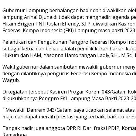
Gubernur Lampung berhalangan hadir dan diwakilkan ol
lampung Arinal Djunaidi tidak dapat menghadiri agenda 
Hitam Brigjen TNI Ruslan Effendy, S.I.P, diwakilkan Ka
Federasi Kempo Indonesia (FKI) Lampung masa bakti 2023-
Pelantikan dan Pengukuhan Pengpro Federasi Kempo Indon
sebagai ketua dan beliau adalah pemilik koran harian kup
Hukum dan HAM, Yasonna Hamonangan Laoly,S.H., M.Sc., P
Wakil gubernur dalam sambutan mewakili gubernur menya
dengan dilantiknya pengurus Federasi Kempo Indonesia 
Wagub.
Dikegiatan tersebut Kasiren Progar Korem 043/Gatam Kol
dikukuhkannya Pengpro FKI Lampung Masa Bakti 2023-20
“ Mewakili Danrem 043/Gatam, saya ucapkan selamat ata
maju dan dapat meraih prestasi yang terbaik, baik itu pres
Tanpak hadir juga anggota DPR RI Dari fraksi PDIP, Koma
Ramadona.