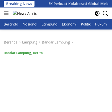
Langsung
asional 2026
Breaking News
FK Perkuat Kolaborasi Global Melalui 4th
ke
konten
Beranda
Nasional
Lampung
Ekonomi
Politik
Hukum
Beranda
Lampung
Bandar Lampung
Bandar Lampung
,
Berita