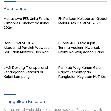
Baca Juga
Mahasiswa FEB Unila Finalis
FK Perkuat Kolaborasi Global
Pilmapres Tingkat Nasional
Melalui 4th ICOMESH 2026
2026
Dari ICOMESH 2026,
Bupati Ayu Asalasiyah
Akademisi Peroleh Wawasan
Terima Audiensi Kwarcab
Baru dan Motivasi Hasilkan
Pramuka Way Kanan, Bahas
Riset Berdampak
Persiapan Jamnas XII Hingga
Penghargaan Pancawarsa
JMSI Dorong Transparansi
Pemkab Way Kanan Gelar
Penanganan Perkara di
Rapat Pemantapan
Kejati Lampung
Rangkaian Kegiatan HUT Ke-
81 RI Tahun 2026
Tinggalkan Balasan
Alamat email Anda tidak akan dipublikasikan.
Ruas yang wajib