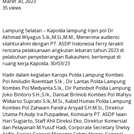
Maret 30, 2023
35 views
Lampung Selatan – Kapolda lampung Irjen pol Dr
Akhmad Wiyagus S.ik.,M.Si.,M.M., Menerima audiensi
silahturahmi dengan PT. ASDP Indonesia Ferry terakit
rencana pelaksanaan angkutan lebaran tahun 2023 di
pelabuhan penyeberangan Bakauheni, bertempat di
ruang kerja Kapolda. 30/03/23
Hadir dalam kegiatan Karops Polda Lampung Kombes
Pol Amiludin Roemtaat S.Ik , Dir Lantas Polda Lampung
Kombes Pol Medyanta S.Ik., Dir Pamobvit Polda Lampung
Joko Bintoro S.H.,S.Ik., Dansat Brimob Kombes Pol Wahyu
Widiarso Suprato S.Ik.,M.Si., Kabid Humas Polda Lampung
Kombes Pol Zahwani Pandra Arsyad S.H.M.Si., Direktur
Utama Pt.Asdp Ira Puspadewi, Komisaris PT. ASDP Iwan
Hari Sugiarto, Staff Ahli Direksi Eko, Direktur Komersial
dan Pelayanan M.Yusuf Hadi, Corporate Secretary Shelvy
Arifin, Senior General Manager Fahmi Alweni, General