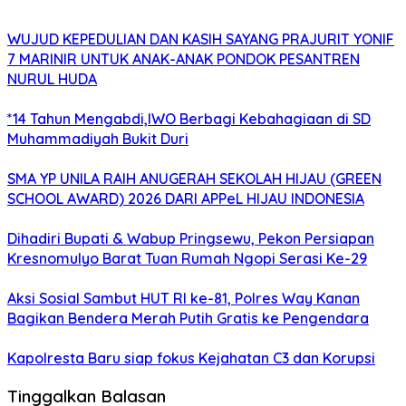
WUJUD KEPEDULIAN DAN KASIH SAYANG PRAJURIT YONIF
7 MARINIR UNTUK ANAK-ANAK PONDOK PESANTREN
NURUL HUDA
*14 Tahun Mengabdi,IWO Berbagi Kebahagiaan di SD
Muhammadiyah Bukit Duri
SMA YP UNILA RAIH ANUGERAH SEKOLAH HIJAU (GREEN
SCHOOL AWARD) 2026 DARI APPeL HIJAU INDONESIA
Dihadiri Bupati & Wabup Pringsewu, Pekon Persiapan
Kresnomulyo Barat Tuan Rumah Ngopi Serasi Ke-29
Aksi Sosial Sambut HUT RI ke-81, Polres Way Kanan
Bagikan Bendera Merah Putih Gratis ke Pengendara
Kapolresta Baru siap fokus Kejahatan C3 dan Korupsi
Tinggalkan Balasan