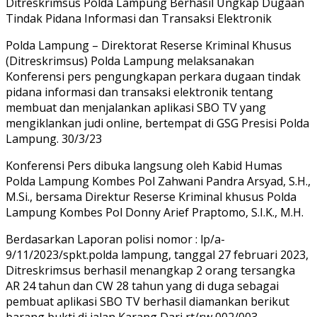
Ditreskrimsus Polda Lampung Berhasil Ungkap Dugaan
Tindak Pidana Informasi dan Transaksi Elektronik
Polda Lampung – Direktorat Reserse Kriminal Khusus
(Ditreskrimsus) Polda Lampung melaksanakan
Konferensi pers pengungkapan perkara dugaan tindak
pidana informasi dan transaksi elektronik tentang
membuat dan menjalankan aplikasi SBO TV yang
mengiklankan judi online, bertempat di GSG Presisi Polda
Lampung. 30/3/23
Konferensi Pers dibuka langsung oleh Kabid Humas
Polda Lampung Kombes Pol Zahwani Pandra Arsyad, S.H.,
M.Si., bersama Direktur Reserse Kriminal khusus Polda
Lampung Kombes Pol Donny Arief Praptomo, S.I.K., M.H.
Berdasarkan Laporan polisi nomor : lp/a-
9/11/2023/spkt.polda lampung, tanggal 27 februari 2023,
Ditreskrimsus berhasil menangkap 2 orang tersangka
AR 24 tahun dan CW 28 tahun yang di duga sebagai
pembuat aplikasi SBO TV berhasil diamankan berikut
barang bukti di jalan Karang Dari rt/rw 002/003