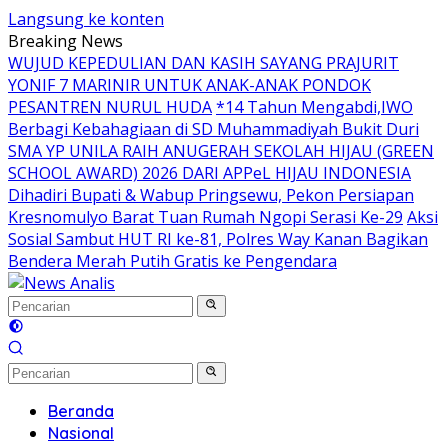
Langsung ke konten
Breaking News
WUJUD KEPEDULIAN DAN KASIH SAYANG PRAJURIT
YONIF 7 MARINIR UNTUK ANAK-ANAK PONDOK
PESANTREN NURUL HUDA
*14 Tahun Mengabdi,IWO
Berbagi Kebahagiaan di SD Muhammadiyah Bukit Duri
SMA YP UNILA RAIH ANUGERAH SEKOLAH HIJAU (GREEN
SCHOOL AWARD) 2026 DARI APPeL HIJAU INDONESIA
Dihadiri Bupati & Wabup Pringsewu, Pekon Persiapan
Kresnomulyo Barat Tuan Rumah Ngopi Serasi Ke-29
Aksi
Sosial Sambut HUT RI ke-81, Polres Way Kanan Bagikan
Bendera Merah Putih Gratis ke Pengendara
Beranda
Nasional