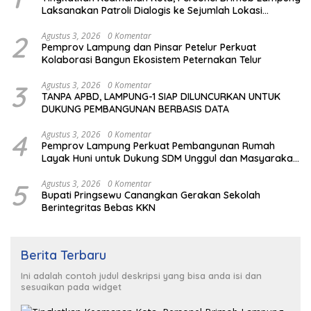
Laksanakan Patroli Dialogis ke Sejumlah Lokasi
Strategis
2
Agustus 3, 2026
0 Komentar
Pemprov Lampung dan Pinsar Petelur Perkuat
Kolaborasi Bangun Ekosistem Peternakan Telur
3
Agustus 3, 2026
0 Komentar
TANPA APBD, LAMPUNG-1 SIAP DILUNCURKAN UNTUK
DUKUNG PEMBANGUNAN BERBASIS DATA
4
Agustus 3, 2026
0 Komentar
Pemprov Lampung Perkuat Pembangunan Rumah
Layak Huni untuk Dukung SDM Unggul dan Masyarakat
Sehat
5
Agustus 3, 2026
0 Komentar
Bupati Pringsewu Canangkan Gerakan Sekolah
Berintegritas Bebas KKN
Berita Terbaru
Ini adalah contoh judul deskripsi yang bisa anda isi dan
sesuaikan pada widget