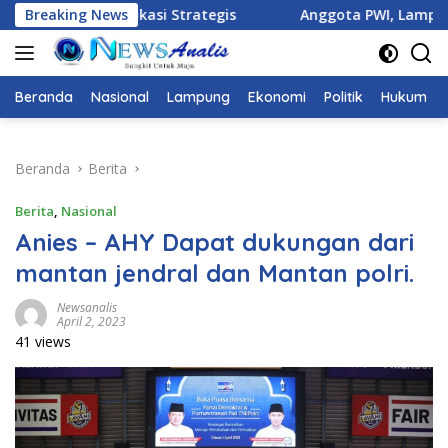
Langsung
tegis
Breaking News
Anggota PWI, Lampung DI Usir Tetangga dan Di A
ke
konten
Beranda
Nasional
Lampung
Ekonomi
Politik
Hukum
Beranda
Berita
Berita
,
Nasional
Anies – AHY Dapat dukungan dari
mantan jendral dan Mantan polri.
Newsanalis
April 2, 2023
41 views