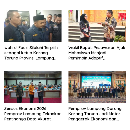
ke Sejumlah Lokasi Strategis
Polisi.
wahrul Fauzi Silalahi Terpilih
Wakil Bupati Pesawaran Ajak
sebagai ketua Karang
Mahasiswa Menjadi
Taruna Provinsi Lampung
Pemimpin Adaptif,
Secara Aklamasi
Berintegritas, dan
Berdampak
Sensus Ekonomi 2026,
Pemprov Lampung Dorong
Pemprov Lampung Tekankan
Karang Taruna Jadi Motor
Pentingnya Data Akurat
Penggerak Ekonomi dan
untuk Kebijakan Tepat
Pemberdayaan Desa
Sasaran