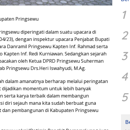
1
upaten Pringsewu
2
ngsewu diperingati dalam suatu upacara di
04/23), dengan inspektur upacara Penjabat Bupati
ara Danramil Pringsewu Kapten Inf. Rahmad serta
3
 Kapten Inf. Redi Kurniawan. Sedangkan sejarah
ibacakan oleh Ketua DPRD Pringsewu Suherman
 Pringsewu Drs.Heri Iswahyudi, M.Ag.
4
yah dalam amanatnya berharap melalui peringatan
 dijadikan momentum untuk lebih banyak
5
n serta karya terbaik dalam membangun
si diri sejauh mana kita sudah berbuat guna
t dan pembangunan di Kabupaten Pringsewu
B