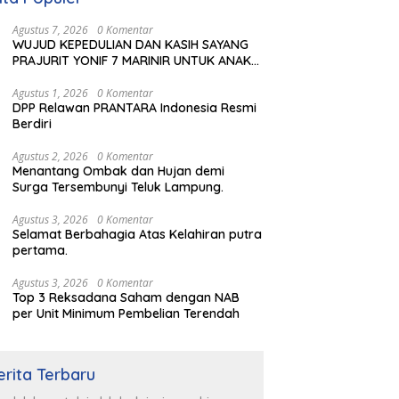
Agustus 7, 2026
0 Komentar
WUJUD KEPEDULIAN DAN KASIH SAYANG
PRAJURIT YONIF 7 MARINIR UNTUK ANAK-
ANAK PONDOK PESANTREN NURUL HUDA
Agustus 1, 2026
0 Komentar
DPP Relawan PRANTARA Indonesia Resmi
Berdiri
Agustus 2, 2026
0 Komentar
Menantang Ombak dan Hujan demi
Surga Tersembunyi Teluk Lampung.
Agustus 3, 2026
0 Komentar
Selamat Berbahagia Atas Kelahiran putra
pertama.
Agustus 3, 2026
0 Komentar
Top 3 Reksadana Saham dengan NAB
per Unit Minimum Pembelian Terendah
erita Terbaru