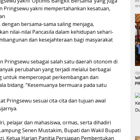
gsewu yakni ‘Optimis Bangkit Bersama’ yang juga
In
an
en Pringsewu yakni mempertahankan kesatuan,
an
, dengan bersama-sama saling menjaga,
 nilai-nilai Pancasila dalam kehidupan sehari-
embangunan dan kesejahteraan bagi masyarakat
 Pringsewu sebagai salah satu daerah otonom di
anyak perubahan yang terjadi melalui berbagai
Ag
g untuk mempercepat perkembangan dan
W
PR
ala bidang. “Kesemuanya bermuara pada satu
A
 Pringsewu sesuai cita-cita dan tujuan awal
jarnya.
ri, pelajar dan mahasiswa, ormas, serta dihadiri
Lampung Senen Mustakim, Bupati dan Wakil Bupati
zi, Ketua Harian Panitia Persiapan Pembentukan