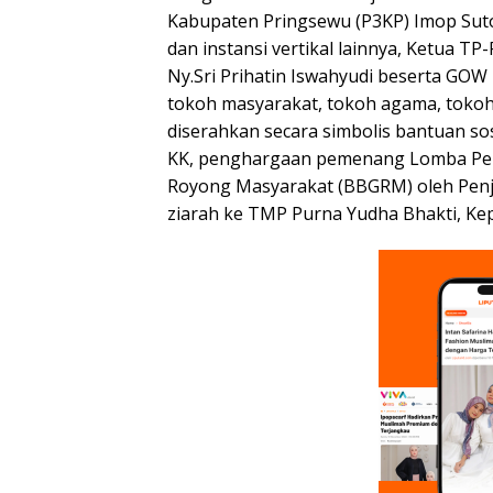
Kabupaten Pringsewu (P3KP) Imop Suto
dan instansi vertikal lainnya, Ketua 
Ny.Sri Prihatin Iswahyudi beserta GOW
tokoh masyarakat, tokoh agama, tokoh 
diserahkan secara simbolis bantuan so
KK, penghargaan pemenang Lomba Peko
Royong Masyarakat (BBGRM) oleh Penja
ziarah ke TMP Purna Yudha Bhakti, Kepu