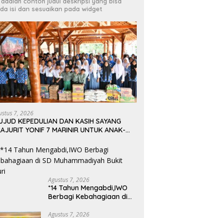
i adalah contoh judul deskripsi yang bisa
da isi dan sesuaikan pada widget
ustus 7, 2026
UJUD KEPEDULIAN DAN KASIH SAYANG
AJURIT YONIF 7 MARINIR UNTUK ANAK-
NAK PONDOK PESANTREN NURUL HUDA
Agustus 7, 2026
*14 Tahun Mengabdi,IWO
Berbagi Kebahagiaan di
SD Muhammadiyah Bukit
Duri
Agustus 7, 2026