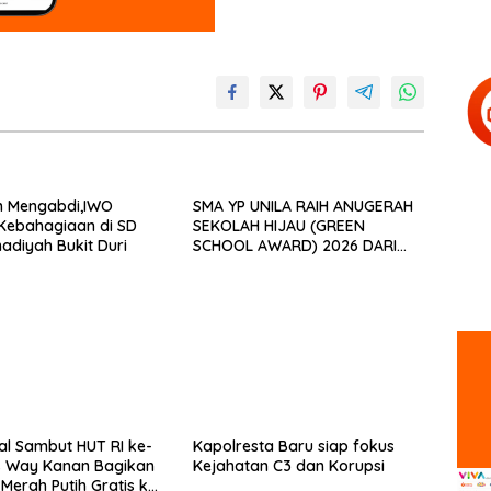
n Mengabdi,IWO
SMA YP UNILA RAIH ANUGERAH
Kebahagiaan di SD
SEKOLAH HIJAU (GREEN
diyah Bukit Duri
SCHOOL AWARD) 2026 DARI
APPeL HIJAU INDONESIA
ial Sambut HUT RI ke-
Kapolresta Baru siap fokus
es Way Kanan Bagikan
Kejahatan C3 dan Korupsi
Merah Putih Gratis ke