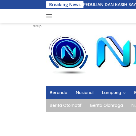
Langsung
WUJUD KEPEDULIAN DAN KASIH SAYANG PRAJURIT YON
Breaking News
ke
konten
tutup
Beranda
Nasional
Lampung
Berita Otomotif
Berita Olahraga
Ni