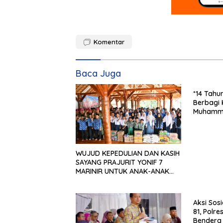
Komentar
Baca Juga
*14 Tahu
Berbagi 
Muhamma
WUJUD KEPEDULIAN DAN KASIH
SAYANG PRAJURIT YONIF 7
MARINIR UNTUK ANAK-ANAK
PONDOK PESANTREN NURUL
HUDA
Aksi Sos
81, Polr
Bendera 