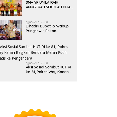
SMA YP UNILA RAIH
ANUGERAH SEKOLAH HIJAU
(GREEN SCHOOL AWARD)
2026 DARI APPeL HIJAU
INDONESIA
Agustus 7, 2026
Dihadiri Bupati & Wabup
Pringsewu, Pekon
Persiapan Kresnomulyo
Barat Tuan Rumah Ngopi
Serasi Ke-29
Agustus 7, 2026
Aksi Sosial Sambut HUT RI
ke-81, Polres Way Kanan
Bagikan Bendera Merah
Putih Gratis ke
Pengendara