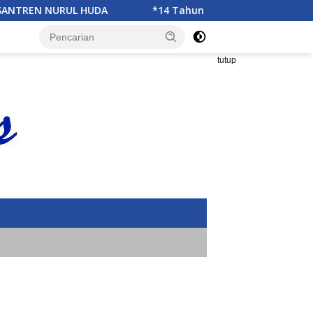
DA
*14 Tahun Mengabdi,IWO Berbagi Kebahagiaan di S
tutup