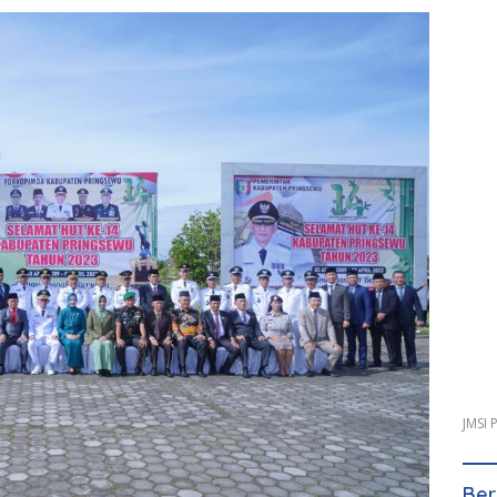
JMSI
Ber