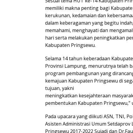
Sesuai tema HUT ke-14 Kabupaten Prin
memiliki makna penting bagi Kabupat
kerukunan, kedamaian dan kebersama
dalam keberagaman yang begitu indah
memahami, menghayati dan mengamalkan
hari serta melakukan peningkatkan p
Kabupaten Pringsewu.
Selama 14 tahun keberadaan Kabupaten
Provinsi Lampung, menurutnya telah b
program pembangunan yang dirancan
kemajuan Kabupaten Pringsewu di seg
tujuan, yakni
meningkatkan kesejahteraan masyarakat
pembentukan Kabupaten Pringsewu,” u
Pada upacara yang diikuti ASN, TNI, Pol
Asisten Administrasi Umum Setdaprov 
Pringsewu 2017-2022 Sujadi dan Dr.Fau