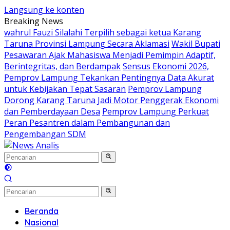
Langsung ke konten
Breaking News
wahrul Fauzi Silalahi Terpilih sebagai ketua Karang
Taruna Provinsi Lampung Secara Aklamasi
Wakil Bupati
Pesawaran Ajak Mahasiswa Menjadi Pemimpin Adaptif,
Berintegritas, dan Berdampak
Sensus Ekonomi 2026,
Pemprov Lampung Tekankan Pentingnya Data Akurat
untuk Kebijakan Tepat Sasaran
Pemprov Lampung
Dorong Karang Taruna Jadi Motor Penggerak Ekonomi
dan Pemberdayaan Desa
Pemprov Lampung Perkuat
Peran Pesantren dalam Pembangunan dan
Pengembangan SDM
Beranda
Nasional