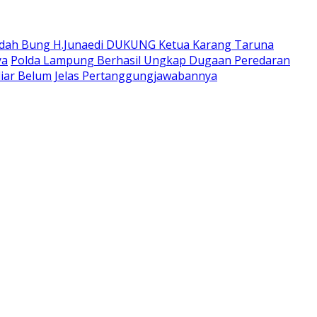
dah Bung H.Junaedi DUKUNG Ketua Karang Taruna
ya
Polda Lampung Berhasil Ungkap Dugaan Peredaran
iar Belum Jelas Pertanggungjawabannya