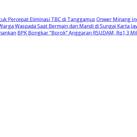
k Percepat Eliminasi TBC di Tanggamus
Onwer Minang In
Warga Waspada Saat Bermain dan Mandi di Sungai Karta Ja
amankan
BPK Bongkar “Borok” Anggaran RSUDAM, Rp1,3 Mil