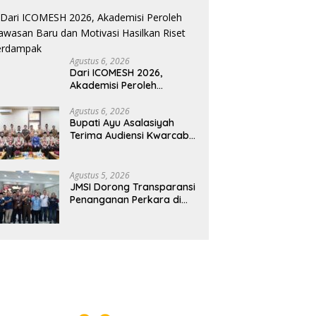
2026
Agustus 6, 2026
Dari ICOMESH 2026,
Akademisi Peroleh
Wawasan Baru dan
Motivasi Hasilkan Riset
Agustus 6, 2026
Bupati Ayu Asalasiyah
Berdampak
Terima Audiensi Kwarcab
Pramuka Way Kanan,
Bahas Persiapan Jamnas
XII Hingga Penghargaan
Agustus 5, 2026
Pancawarsa
JMSI Dorong Transparansi
Penanganan Perkara di
Kejati Lampung