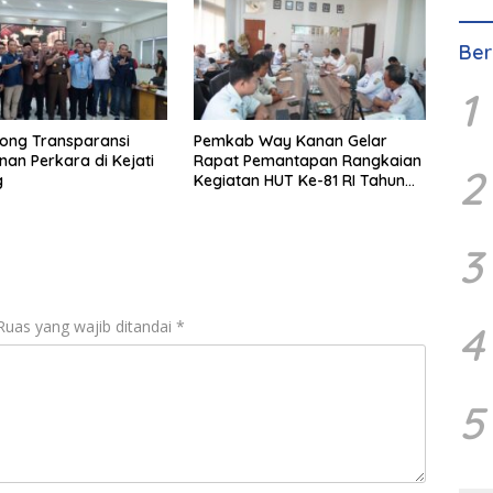
Ber
1
ong Transparansi
Pemkab Way Kanan Gelar
an Perkara di Kejati
Rapat Pemantapan Rangkaian
2
g
Kegiatan HUT Ke-81 RI Tahun
2026
3
Ruas yang wajib ditandai
*
4
5