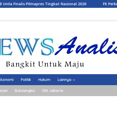
apres Tingkat Nasional 2026
FK Perkuat Kolaborasi Glo
Ekonomi
Politik
Hukum
Lainnya
ssan
Bulutangkis
DKI Jakarta