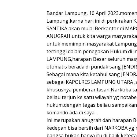
Bandar Lampung, 10 April 2023,moment
Lampung,karna hari ini di perkiraka
SANTIKA akan mulai Berkantor di MAP
ANUGRAH untuk kita warga masyarakat
untuk memimpin masyarakat Lampung 
tertinggi dalam penegakan Hukum di ins
LAMPUNG,harapan Besar seluruh mas
otomatis berada di pundak sang JEND
Sebagai mana kita ketahui sang JENDR
sebagai KAPOLRES LAMPUNG UTARA ,su
khususnya pemberantasan Narkoba tan
beliau terjun ke satu wilayah yg notab
hukum,dengan tegas beliau sampaikan 
komando ada di saya…
Ini merupakan anugrah dan harapan B
kedepan bisa bersih dari NARKOBA y
bangsa,bukan hanya itu di balik keteg