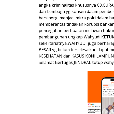
angka kriminalitas khususnya C3,C
dari Lembaga yg konsen dalam pember
bersinergi menjadi mitra polri dalam
memberantas tindakan korupsi bahkan
pencegahan perbuatan melawan hukum
pembangunan ungkap Wahyudi KETUM 
sekertariatnya,WAHYUDI juga berhar
BESAR yg belum terselesaikan dapat m
KESEHATAN dan KASUS KONI LAMPUNG
Selamat Bertugas JENDRAL tutup wahyu