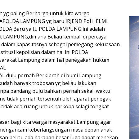
 yg paling Berharga untuk kita warga
n KAPOLDA LAMPUNG yg baru IRJEND Pol HELMI
OLDA Baru yaitu POLDA LAMPUNG,ini adalah
 LAMPUNG,dimana Beliau kembali di percaya
dalam kapasitasnya sebagai pemegang kekuasaan
titusi kepolisian dalam hal ini POLDA
yarakat Lampung dalam hal penegakan hukum
RAL
AL dulu pernah Berkiprah di bumi Lampung
dah banyak trobosan yg beliau lakukan
pa pandang bulu bahkan pernah sekali waktu
ene tidak pernah tersentuh oleh aparat penegak
tidak ada ruang untuk narkoba selagi tongkat
esar bagi kita warga masyarakat Lampung agar
g mengancam keberlangsungan masa depan anak
asan beliau ada harapan besar juga dapat menekan