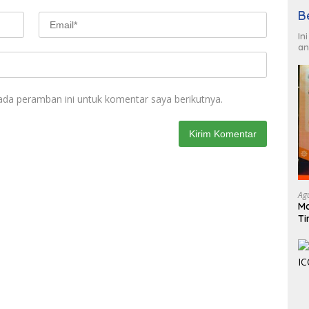
B
In
an
ada peramban ini untuk komentar saya berikutnya.
Ag
Ma
Ti