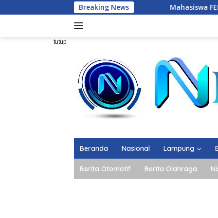
Langsung
Breaking News
Mahasiswa FEB Unila Finalis Pilm
ke
konten
tutup
Beranda
Nasional
Lampung
Berita Otomotif
Berita Olahraga
Ni