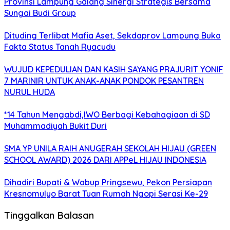
Provinsi Lampung Galang Sinergi Strategis Bersama
Sungai Budi Group
Dituding Terlibat Mafia Aset, Sekdaprov Lampung Buka
Fakta Status Tanah Ryacudu
WUJUD KEPEDULIAN DAN KASIH SAYANG PRAJURIT YONIF
7 MARINIR UNTUK ANAK-ANAK PONDOK PESANTREN
NURUL HUDA
*14 Tahun Mengabdi,IWO Berbagi Kebahagiaan di SD
Muhammadiyah Bukit Duri
SMA YP UNILA RAIH ANUGERAH SEKOLAH HIJAU (GREEN
SCHOOL AWARD) 2026 DARI APPeL HIJAU INDONESIA
Dihadiri Bupati & Wabup Pringsewu, Pekon Persiapan
Kresnomulyo Barat Tuan Rumah Ngopi Serasi Ke-29
Tinggalkan Balasan