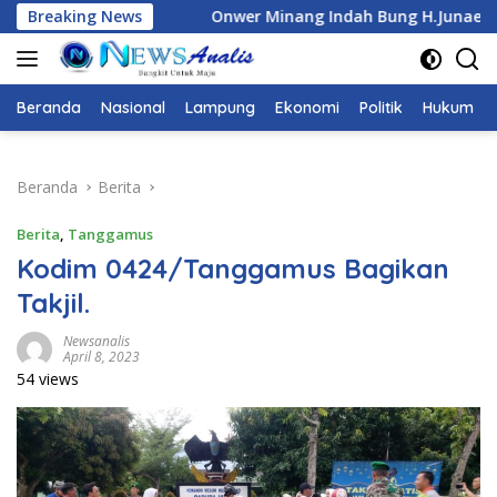
Langsung
inang Indah Bung H.Junaedi DUKUNG Ketua Karang Taruna Prov
Breaking News
ke
konten
Beranda
Nasional
Lampung
Ekonomi
Politik
Hukum
Beranda
Berita
Berita
,
Tanggamus
Kodim 0424/Tanggamus Bagikan
Takjil.
Newsanalis
April 8, 2023
54 views