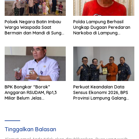
Polsek Negara Batin Imbau
Polda Lampung Berhasil
Warga Waspada Saat
Ungkap Dugaan Peredaran
Bermain dan Mandi di Sungai
Narkoba di Lampung
Karta Jaya
Tengah, Empat Terduga
Pelaku Diamankan
BPK Bongkar “Borok”
Perkuat Keandalan Data
Anggaran RSUDAM, Rp1,3
Sensus Ekonomi 2026, BPS
Miliar Belum Jelas
Provinsi Lampung Galang
Pertanggungjawabannya
Sinergi Strategis Bersama
Sungai Budi Group
Tinggalkan Balasan