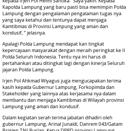
kepada Irjen Pol Helmi Santika. “Saya yakin. Kepada
Kapolda Lampung yang baru pasti bisa memimpin Polda
Lampung dengan pengalaman pengalaman tugas nya
yang saya ketahui dan tentunya dapat menjaga
Kamtibmas di Provinsi Lampung yang aman dan
kondusif, ” jelasnya.
Apalagi Polda Lampung mendapat kan tingkat
kepercayaan masyarakat dengan meraih peringkat ke II
Polda Seluruh Indonesia. Tentu nya ini harus di
pertahankan atau ditingkat lagi dengan kinerja Seluruh
jajaran Polda Lampung.
Irjen Pol Ahkmad Wiyagus juga mengucapakan terima
kasih kepada Gubernur Lampung, Forkopimda dan
Stakeholder yang lainnya atas kerjasama nya dalam
membantu dan menjaga Kamtibmas di Wilayah provinsi
Lampung yang aman dan kondusif.
Dalam kegiatan serah terima jabatan dihadiri oleh
gubernur Lampung, Arinal Junaidi, Danrem 043/Gatam
Brigjen TNI Ruslan, Ketua DPRD provinsi Lampung