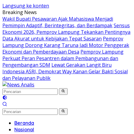
Langsung ke konten
Breaking News
Wakil Bupati Pesawaran Ajak Mahasiswa Menjadi
Pemimpin Adaptif, Berintegritas, dan Berdampak
Sensus
Ekonomi 2026, Pemprov Lampung Tekankan Pentingnya
Data Akurat untuk Kebijakan Tepat Sasaran
Pemprov
Lampung Dorong Karang Taruna Jadi Motor Penggerak
Ekonomi dan Pemberdayaan Desa
Pemprov Lampung
Perkuat Peran Pesantren dalam Pembangunan dan
Pengembangan SDM
Lewat Gerakan Langit Biru
Indonesia ASRI, Demokrat Way Kanan Gelar Bakti Sosial
dan Pelayanan Publik
Beranda
Nasional