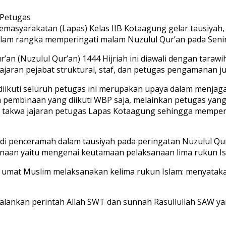
 Petugas
asyarakatan (Lapas) Kelas IIB Kotaagung gelar tausiyah,
lam rangka memperingati malam Nuzulul Qur’an pada Senin
’an (Nuzulul Qur’an) 1444 Hijriah ini diawali dengan tara
jajaran pejabat struktural, staf, dan petugas pengamanan
iikuti seluruh petugas ini merupakan upaya dalam menjag
m pembinaan yang diikuti WBP saja, melainkan petugas yang
an takwa jajaran petugas Lapas Kotaagung sehingga memperk
adi penceramah dalam tausiyah pada peringatan Nuzulul Qur
naan yaitu mengenai keutamaan pelaksanaan lima rukun Is
a umat Muslim melaksanakan kelima rukun Islam: menyatak
jalankan perintah Allah SWT dan sunnah Rasullullah SAW y