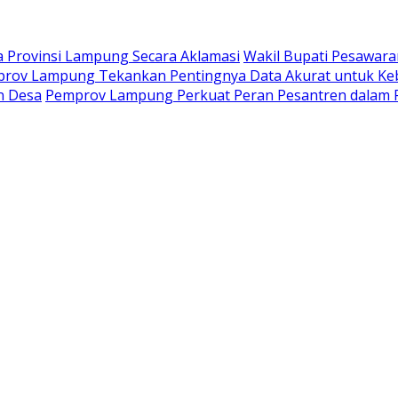
na Provinsi Lampung Secara Aklamasi
Wakil Bupati Pesawara
prov Lampung Tekankan Pentingnya Data Akurat untuk Keb
n Desa
Pemprov Lampung Perkuat Peran Pesantren dala