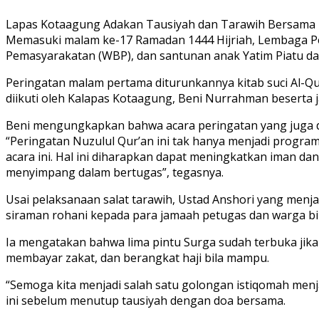
Lapas Kotaagung Adakan Tausiyah dan Tarawih Bersama
Memasuki malam ke-17 Ramadan 1444 Hijriah, Lembaga Pem
Pemasyarakatan (WBP), dan santunan anak Yatim Piatu da
Peringatan malam pertama diturunkannya kitab suci Al-Qur
diikuti oleh Kalapas Kotaagung, Beni Nurrahman beserta 
Beni mengungkapkan bahwa acara peringatan yang juga d
“Peringatan Nuzulul Qur’an ini tak hanya menjadi progra
acara ini. Hal ini diharapkan dapat meningkatkan iman d
menyimpang dalam bertugas”, tegasnya.
Usai pelaksanaan salat tarawih, Ustad Anshori yang menj
siraman rohani kepada para jamaah petugas dan warga bi
Ia mengatakan bahwa lima pintu Surga sudah terbuka jik
membayar zakat, dan berangkat haji bila mampu.
“Semoga kita menjadi salah satu golongan istiqomah men
ini sebelum menutup tausiyah dengan doa bersama.