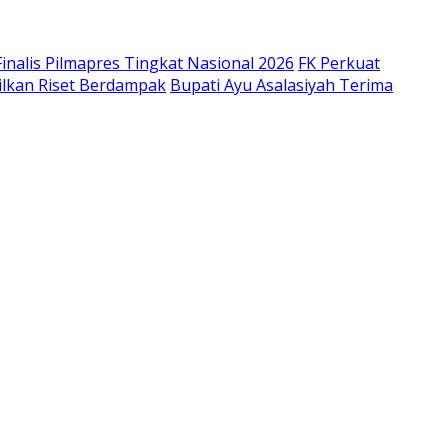
inalis Pilmapres Tingkat Nasional 2026
FK Perkuat
ilkan Riset Berdampak
Bupati Ayu Asalasiyah Terima