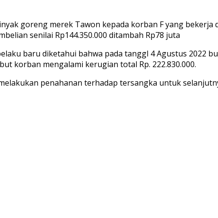
nyak goreng merek Tawon kepada korban F yang bekerja d
belian senilai Rp144.350.000 ditambah Rp78 juta
laku baru diketahui bahwa pada tanggl 4 Agustus 2022 bukt
sebut korban mengalami kerugian total Rp. 222.830.000.
elakukan penahanan terhadap tersangka untuk selanjutnya 