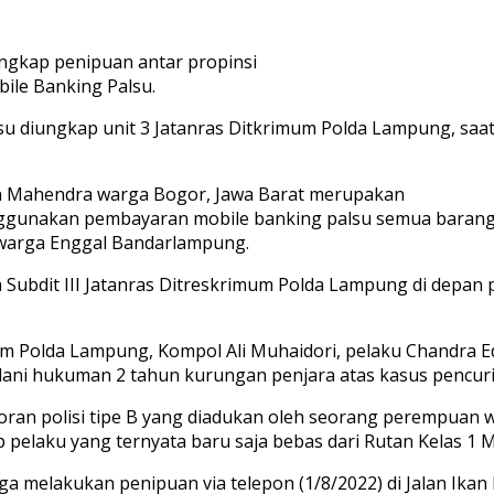
ngkap penipuan antar propinsi
ile Banking Palsu.
 diungkap unit 3 Jatanras Ditkrimum Polda Lampung, saat p
man Mahendra warga Bogor, Jawa Barat merupakan
enggunakan pembayaran mobile banking palsu semua barang 
 warga Enggal Bandarlampung.
 Subdit III Jatanras Ditreskrimum Polda Lampung di depan 
um Polda Lampung, Kompol Ali Muhaidori, pelaku Chandra E
jalani hukuman 2 tahun kurungan penjara atas kasus pencuri
an polisi tipe B yang diadukan oleh seorang perempuan wa
elaku yang ternyata baru saja bebas dari Rutan Kelas 1 M
a melakukan penipuan via telepon (1/8/2022) di Jalan Ika