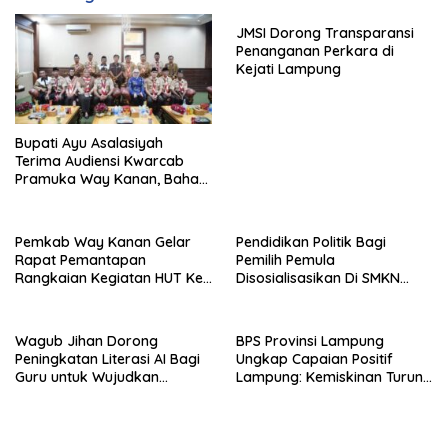
JMSI Dorong Transparansi
Penanganan Perkara di
Kejati Lampung
Bupati Ayu Asalasiyah
Terima Audiensi Kwarcab
Pramuka Way Kanan, Bahas
Persiapan Jamnas XII Hingga
Penghargaan Pancawarsa
Pemkab Way Kanan Gelar
Pendidikan Politik Bagi
Rapat Pemantapan
Pemilih Pemula
Rangkaian Kegiatan HUT Ke-
Disosialisasikan Di SMKN
81 RI Tahun 2026
Gading Rejo
Wagub Jihan Dorong
BPS Provinsi Lampung
Peningkatan Literasi AI Bagi
Ungkap Capaian Positif
Guru untuk Wujudkan
Lampung: Kemiskinan Turun,
Pendidikan Berkualitas
Inflasi Terkendali, Ekonomi
Terus Tumbuh