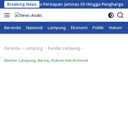
Langsung
Kanan, Bahas Persiapan Jamnas XII Hingga Penghargaan Panca
Breaking News
ke
konten
Beranda
Nasional
Lampung
Ekonomi
Politik
Hukum
Beranda
Lampung
Bandar Lampung
Bandar Lampung
,
Berita
,
Hukum dan Kriminal