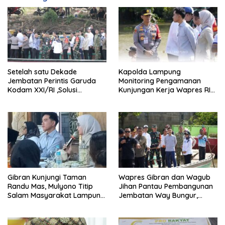
Setelah satu Dekade
Kapolda Lampung
Jembatan Perintis Garuda
Monitoring Pengamanan
Kodam XXI/RI ,Solusi
Kunjungan Kerja Wapres RI
Jembatan Gantung.
ke Lampung Timur.
Gibran Kunjungi Taman
Wapres Gibran dan Wagub
Randu Mas, Mulyono Titip
Jihan Pantau Pembangunan
Salam Masyarakat Lampung
Jembatan Way Bungur,
Timur untuk Jokowi
Percepat Konektivitas
Antarwilayah