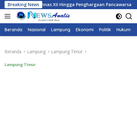
Langsung
II Hingga Penghargaan Pancawarsa
Breaking News
JMSI Dorong Transp
ke
konten
Beranda
Nasional
Lampung
Ekonomi
Politik
Hukum
Beranda
Lampung
Lampung Timur
Lampung Timur