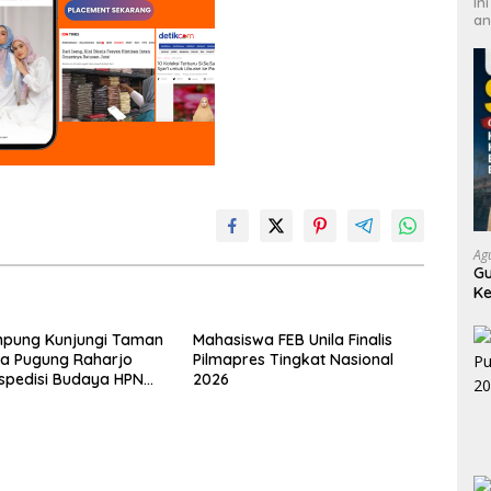
In
an
Ag
Gu
Ke
da
mpung Kunjungi Taman
Mahasiswa FEB Unila Finalis
la Pugung Raharjo
Pilmapres Tingkat Nasional
spedisi Budaya HPN
2026