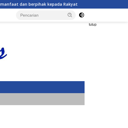
an berpihak kepada Rakyat
SMSI Lampung Kunjungi Tama
tutup