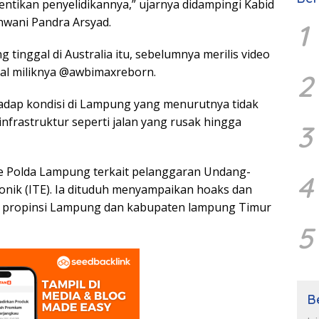
hentikan penyelidikannya,” ujarnya didampingi Kabid
wani Pandra Arsyad.
1
inggal di Australia itu, sebelumnya merilis video
sial miliknya @awbimaxreborn.
2
dap kondisi di Lampung yang menurutnya tidak
nfrastruktur seperti jalan yang rusak hingga
3
ke Polda Lampung terkait pelanggaran Undang-
4
onik (ITE). Ia dituduh menyampaikan hoaks dan
h propinsi Lampung dan kabupaten lampung Timur
5
B