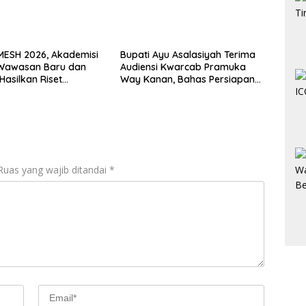
MESH 2026, Akademisi
Bupati Ayu Asalasiyah Terima
 Wawasan Baru dan
Audiensi Kwarcab Pramuka
Hasilkan Riset
Way Kanan, Bahas Persiapan
pak
Jamnas XII Hingga
Penghargaan Pancawarsa
Ruas yang wajib ditandai
*