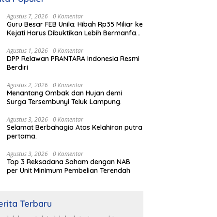
Agustus 7, 2026
0 Komentar
Guru Besar FEB Unila: Hibah Rp35 Miliar ke
Kejati Harus Dibuktikan Lebih Bermanfaat
dan berpihak kepada Rakyat
Agustus 1, 2026
0 Komentar
DPP Relawan PRANTARA Indonesia Resmi
Berdiri
Agustus 2, 2026
0 Komentar
Menantang Ombak dan Hujan demi
Surga Tersembunyi Teluk Lampung.
Agustus 3, 2026
0 Komentar
Selamat Berbahagia Atas Kelahiran putra
pertama.
Agustus 3, 2026
0 Komentar
Top 3 Reksadana Saham dengan NAB
per Unit Minimum Pembelian Terendah
erita Terbaru