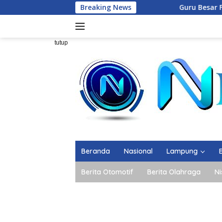
Langsung
Breaking News
Guru Besar FEB Unila: Hi
ke
konten
tutup
Beranda
Nasional
Lampung
Berita Otomotif
Berita Olahraga
Ni