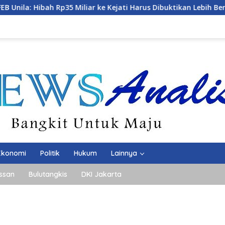
bah Rp35 Miliar ke Kejati Harus Dibuktikan Lebih Bermanfaat d
Ekonomi
Politik
Hukum
Lainnya
ssan
Bulutangkis
DKI Jakarta