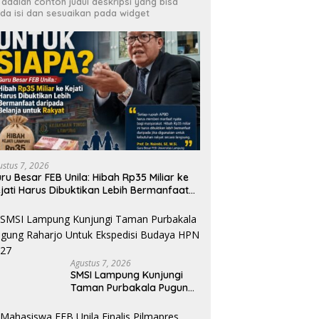
i adalah contoh judul deskripsi yang bisa
da isi dan sesuaikan pada widget
ustus 7, 2026
ru Besar FEB Unila: Hibah Rp35 Miliar ke
jati Harus Dibuktikan Lebih Bermanfaat
n berpihak kepada Rakyat
Agustus 7, 2026
SMSI Lampung Kunjungi
Taman Purbakala Pugung
Raharjo Untuk Ekspedisi
Budaya HPN 2027