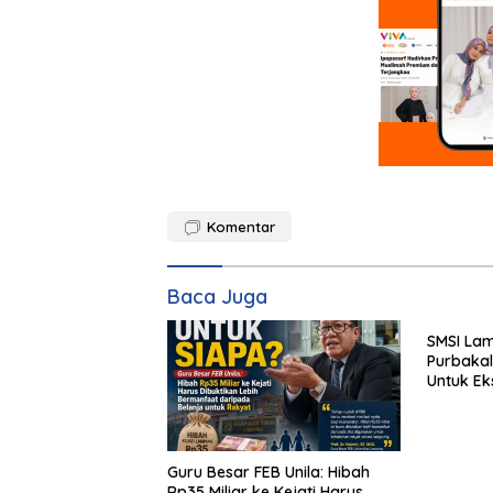
Komentar
Baca Juga
SMSI La
Purbaka
Untuk Ek
2027
Guru Besar FEB Unila: Hibah
Rp35 Miliar ke Kejati Harus