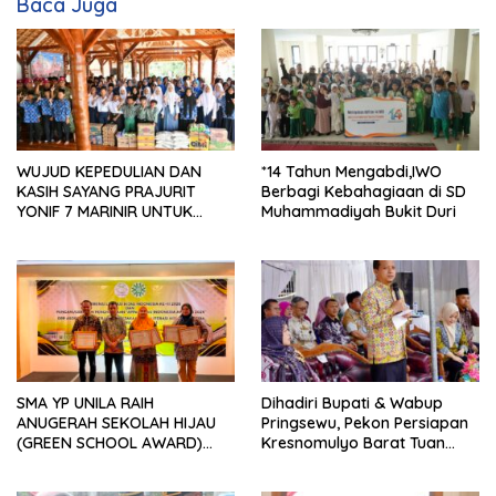
Baca Juga
WUJUD KEPEDULIAN DAN
*14 Tahun Mengabdi,IWO
KASIH SAYANG PRAJURIT
Berbagi Kebahagiaan di SD
YONIF 7 MARINIR UNTUK
Muhammadiyah Bukit Duri
ANAK-ANAK PONDOK
PESANTREN NURUL HUDA
SMA YP UNILA RAIH
Dihadiri Bupati & Wabup
ANUGERAH SEKOLAH HIJAU
Pringsewu, Pekon Persiapan
(GREEN SCHOOL AWARD)
Kresnomulyo Barat Tuan
2026 DARI APPeL HIJAU
Rumah Ngopi Serasi Ke-29
INDONESIA