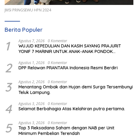
JMSI PRINGSEWU HPN 2024
Berita Populer
1
Agustus 7, 2026
0 Komentar
WUJUD KEPEDULIAN DAN KASIH SAYANG PRAJURIT
YONIF 7 MARINIR UNTUK ANAK-ANAK PONDOK
PESANTREN NURUL HUDA
2
Agustus 1, 2026
0 Komentar
DPP Relawan PRANTARA Indonesia Resmi Berdiri
3
Agustus 2, 2026
0 Komentar
Menantang Ombak dan Hujan demi Surga Tersembunyi
Teluk Lampung.
4
Agustus 3, 2026
0 Komentar
Selamat Berbahagia Atas Kelahiran putra pertama.
5
Agustus 3, 2026
0 Komentar
Top 3 Reksadana Saham dengan NAB per Unit
Minimum Pembelian Terendah