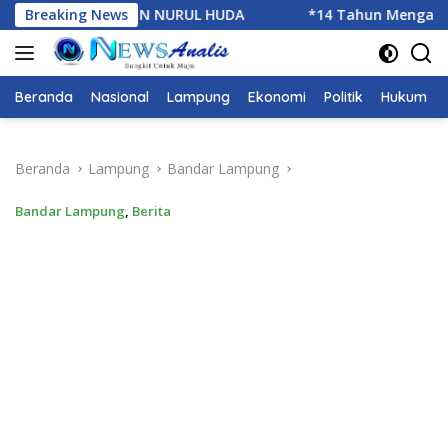
Langsung
L HUDA
Breaking News
*14 Tahun Mengabdi,IWO Berbagi Kebahagiaan
ke
konten
Beranda
Nasional
Lampung
Ekonomi
Politik
Hukum
Beranda
Lampung
Bandar Lampung
Bandar Lampung
,
Berita