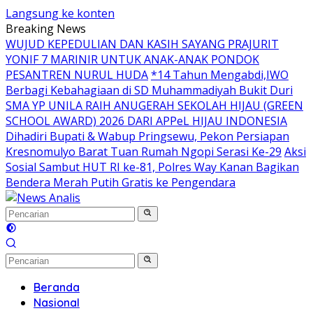
Langsung ke konten
Breaking News
WUJUD KEPEDULIAN DAN KASIH SAYANG PRAJURIT
YONIF 7 MARINIR UNTUK ANAK-ANAK PONDOK
PESANTREN NURUL HUDA
*14 Tahun Mengabdi,IWO
Berbagi Kebahagiaan di SD Muhammadiyah Bukit Duri
SMA YP UNILA RAIH ANUGERAH SEKOLAH HIJAU (GREEN
SCHOOL AWARD) 2026 DARI APPeL HIJAU INDONESIA
Dihadiri Bupati & Wabup Pringsewu, Pekon Persiapan
Kresnomulyo Barat Tuan Rumah Ngopi Serasi Ke-29
Aksi
Sosial Sambut HUT RI ke-81, Polres Way Kanan Bagikan
Bendera Merah Putih Gratis ke Pengendara
Beranda
Nasional