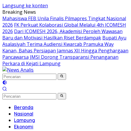
Langsung ke konten
Breaking News
Mahasiswa FEB Unila Finalis Pilmapres Tingkat Nasional
2026
FK Perkuat Kolaborasi Global Melalui 4th ICOMESH
2026
Dari ICOMESH 2026, Akademisi Peroleh Wawasan
Baru dan Motivasi Hasilkan Riset Berdampak
Bupati Ayu
Asalasiyah Terima Audiensi Kwarcab Pramuka Way
Kanan, Bahas Persiapan Jamnas XII Hingga Penghargaan
Pancawarsa
JMSI Dorong Transparansi Penanganan
Perkara di Kejati Lampung
Beranda
Nasional
Lampung
Ekonomi