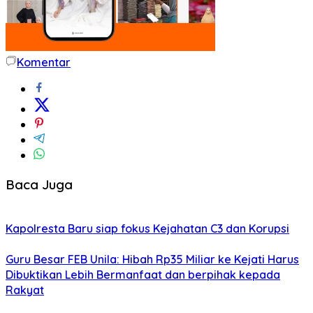
Komentar
Baca Juga
Kapolresta Baru siap fokus Kejahatan C3 dan Korupsi
Guru Besar FEB Unila: Hibah Rp35 Miliar ke Kejati Harus
Dibuktikan Lebih Bermanfaat dan berpihak kepada
Rakyat