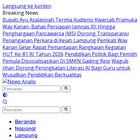
Langsung ke konten
Breaking News
Bupati Ayu Asalasiyah Terima Audiensi Kwarcab Pramuka
Way Kanan, Bahas Persiapan Jamnas XII Hingga
Penghargaan Pancawarsa
JMSI Dorong Transparansi
Penanganan Perkara di Kejati Lampung
Pemkab Way
Kanan Gelar Rapat Pemantapan Rangkaian Kegiatan
HUT Ke-81 RI Tahun 2026
Pendidikan Politik Bagi Pemilih
Pemula Disosialisasikan Di SMKN Gading Rejo
Wagub
Jihan Dorong Peningkatan Literasi AI Bagi Guru untuk
Wujudkan Pendidikan Berkualitas
Beranda
Nasional
Lampung