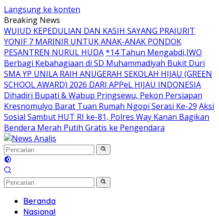
Langsung ke konten
Breaking News
WUJUD KEPEDULIAN DAN KASIH SAYANG PRAJURIT
YONIF 7 MARINIR UNTUK ANAK-ANAK PONDOK
PESANTREN NURUL HUDA
*14 Tahun Mengabdi,IWO
Berbagi Kebahagiaan di SD Muhammadiyah Bukit Duri
SMA YP UNILA RAIH ANUGERAH SEKOLAH HIJAU (GREEN
SCHOOL AWARD) 2026 DARI APPeL HIJAU INDONESIA
Dihadiri Bupati & Wabup Pringsewu, Pekon Persiapan
Kresnomulyo Barat Tuan Rumah Ngopi Serasi Ke-29
Aksi
Sosial Sambut HUT RI ke-81, Polres Way Kanan Bagikan
Bendera Merah Putih Gratis ke Pengendara
Beranda
Nasional