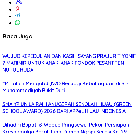
Baca Juga
WUJUD KEPEDULIAN DAN KASIH SAYANG PRAJURIT YONIF
7 MARINIR UNTUK ANAK-ANAK PONDOK PESANTREN
NURUL HUDA
*14 Tahun Mengabdi,IWO Berbagi Kebahagiaan di SD
Muhammadiyah Bukit Duri
SMA YP UNILA RAIH ANUGERAH SEKOLAH HIJAU (GREEN
SCHOOL AWARD) 2026 DARI APPeL HIJAU INDONESIA
Dihadiri Bupati & Wabup Pringsewu, Pekon Persiapan
Kresnomulyo Barat Tuan Rumah Ngopi Serasi Ke-29