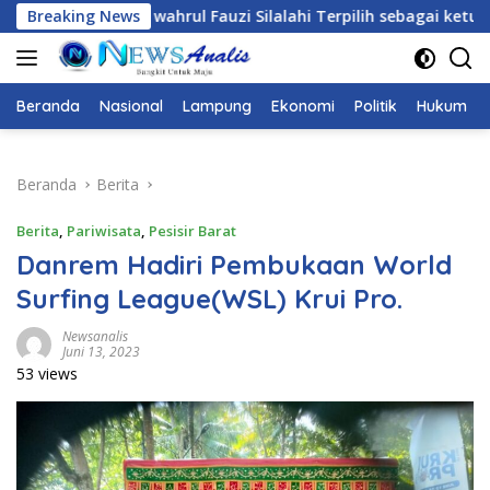
Langsung
Breaking News
wahrul Fauzi Silalahi Terpilih sebagai ketua Karang Ta
ke
konten
Beranda
Nasional
Lampung
Ekonomi
Politik
Hukum
Beranda
Berita
Berita
,
Pariwisata
,
Pesisir Barat
Danrem Hadiri Pembukaan World
Surfing League(WSL) Krui Pro.
Newsanalis
Juni 13, 2023
53 views