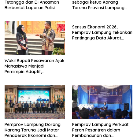
Tetangga dan Di Ancaman
sebagai ketua Karang
Berbuntut Laporan Polisi.
Taruna Provinsi Lampung
Secara Aklamasi
Sensus Ekonomi 2026,
Pemprov Lampung Tekankan
Pentingnya Data Akurat
untuk Kebijakan Tepat
Sasaran
Wakil Bupati Pesawaran Ajak
Mahasiswa Menjadi
Pemimpin Adaptif,
Berintegritas, dan
Berdampak
Pemprov Lampung Dorong
Pemprov Lampung Perkuat
Karang Taruna Jadi Motor
Peran Pesantren dalam
Penggerak Ekonomi dan
Pembangunan dan