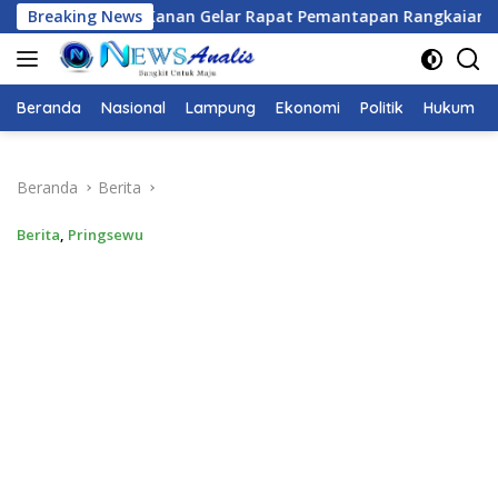
Langsung
lar Rapat Pemantapan Rangkaian Kegiatan HUT Ke-81 RI Tahu
Breaking News
ke
konten
Beranda
Nasional
Lampung
Ekonomi
Politik
Hukum
Beranda
Berita
Berita
,
Pringsewu