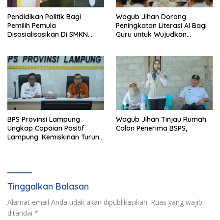
Pendidikan Politik Bagi
Wagub Jihan Dorong
Pemilih Pemula
Peningkatan Literasi AI Bagi
Disosialisasikan Di SMKN
Guru untuk Wujudkan
Gading Rejo
Pendidikan Berkualitas
BPS Provinsi Lampung
Wagub Jihan Tinjau Rumah
Ungkap Capaian Positif
Calon Penerima BSPS,
Lampung: Kemiskinan Turun,
Inflasi Terkendali, Ekonomi
Terus Tumbuh
Tinggalkan Balasan
Alamat email Anda tidak akan dipublikasikan.
Ruas yang wajib
ditandai
*