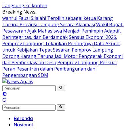
Langsung ke konten
Breaking News
wahrul Fauzi Silalahi Terpilih sebagai ketua Karang
Taruna Provinsi Lampung Secara Aklamasi
Wakil Bupati
Pesawaran Ajak Mahasiswa Menjadi Pemimpin Adaptif,
Berintegritas, dan Berdampak
Sensus Ekonomi 2026,
Pemprov Lampung Tekankan Pentingnya Data Akurat
untuk Kebijakan Tepat Sasaran
Pemprov Lampung
Dorong Karang Taruna Jadi Motor Penggerak Ekonomi
dan Pemberdayaan Desa
Pemprov Lampung Perkuat
Peran Pesantren dalam Pembangunan dan
Pengembangan SDM
Beranda
Nasional