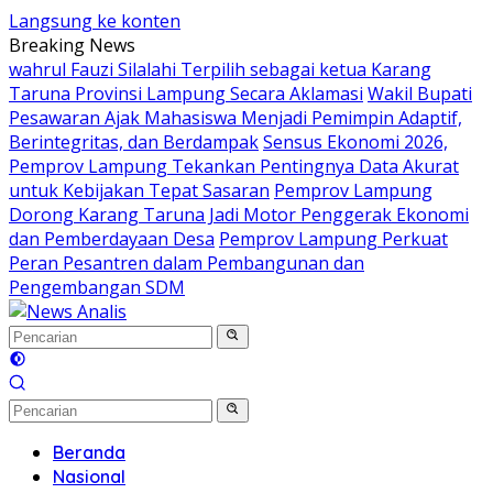
Langsung ke konten
Breaking News
wahrul Fauzi Silalahi Terpilih sebagai ketua Karang
Taruna Provinsi Lampung Secara Aklamasi
Wakil Bupati
Pesawaran Ajak Mahasiswa Menjadi Pemimpin Adaptif,
Berintegritas, dan Berdampak
Sensus Ekonomi 2026,
Pemprov Lampung Tekankan Pentingnya Data Akurat
untuk Kebijakan Tepat Sasaran
Pemprov Lampung
Dorong Karang Taruna Jadi Motor Penggerak Ekonomi
dan Pemberdayaan Desa
Pemprov Lampung Perkuat
Peran Pesantren dalam Pembangunan dan
Pengembangan SDM
Beranda
Nasional