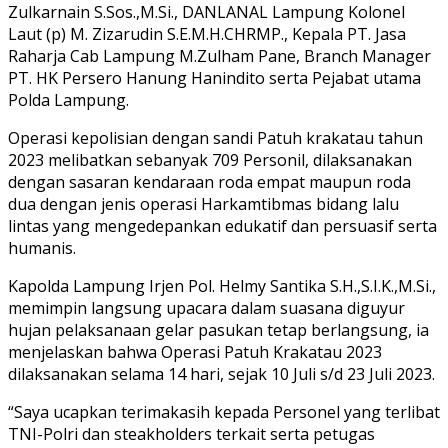
Zulkarnain S.Sos.,M.Si., DANLANAL Lampung Kolonel
Laut (p) M. Zizarudin S.E.M.H.CHRMP., Kepala PT. Jasa
Raharja Cab Lampung M.Zulham Pane, Branch Manager
PT. HK Persero Hanung Hanindito serta Pejabat utama
Polda Lampung.
Operasi kepolisian dengan sandi Patuh krakatau tahun
2023 melibatkan sebanyak 709 Personil, dilaksanakan
dengan sasaran kendaraan roda empat maupun roda
dua dengan jenis operasi Harkamtibmas bidang lalu
lintas yang mengedepankan edukatif dan persuasif serta
humanis.
Kapolda Lampung Irjen Pol. Helmy Santika S.H.,S.I.K.,M.Si.,
memimpin langsung upacara dalam suasana diguyur
hujan pelaksanaan gelar pasukan tetap berlangsung, ia
menjelaskan bahwa Operasi Patuh Krakatau 2023
dilaksanakan selama 14 hari, sejak 10 Juli s/d 23 Juli 2023.
“Saya ucapkan terimakasih kepada Personel yang terlibat
TNI-Polri dan steakholders terkait serta petugas