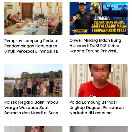
Onwer Minang Indah Bung
Pemprov Lampung Perkuat
H.Junaedi DUKUNG Ketua
Pendampingan Kabupaten
Karang Taruna Provinsi
untuk Percepat Eliminasi TBC
Lampung Yang Baru
di Tanggamus
Polsek Negara Batin Imbau
Polda Lampung Berhasil
Warga Waspada Saat
Ungkap Dugaan Peredaran
Bermain dan Mandi di Sungai
Narkoba di Lampung
Karta Jaya
Tengah, Empat Terduga
Pelaku Diamankan