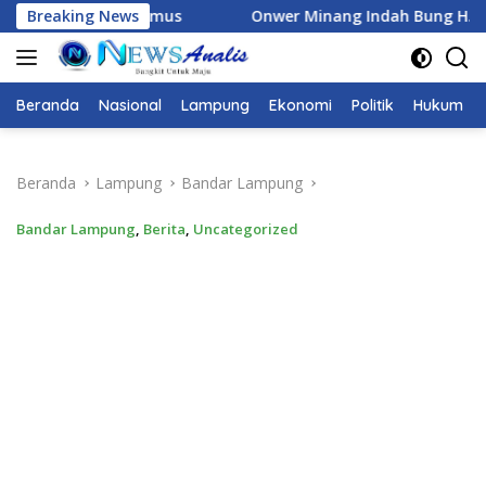
Langsung
anggamus
Breaking News
Onwer Minang Indah Bung H.Junaedi DUKUNG 
ke
konten
Beranda
Nasional
Lampung
Ekonomi
Politik
Hukum
Beranda
Lampung
Bandar Lampung
Bandar Lampung
,
Berita
,
Uncategorized