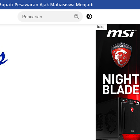
iswa Menjadi Pemimpin Adaptif, Berintegritas, dan Berdampak
tutup