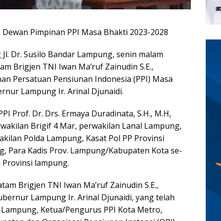
 Dewan Pimpinan PPI Masa Bhakti 2023-2028
l. Dr. Susilo Bandar Lampung, senin malam
 Brigjen TNI Iwan Ma’ruf Zainudin S.E.,
n Persatuan Pensiunan Indonesia (PPI) Masa
rnur Lampung Ir. Arinal Djunaidi.
PI Prof. Dr. Drs. Ermaya Duradinata, S.H., M.H,
akilan Brigif 4 Mar, perwakilan Lanal Lampung,
kilan Polda Lampung, Kasat Pol PP Provinsi
, Para Kadis Prov. Lampung/Kabupaten Kota se-
 Provinsi lampung.
am Brigjen TNI Iwan Ma’ruf Zainudin S.E.,
ernur Lampung Ir. Arinal Djunaidi, yang telah
i Lampung, Ketua/Pengurus PPI Kota Metro,