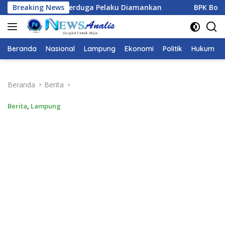
Langsung
, Empat Terduga Pelaku Diamankan
Breaking News
BPK Bongkar “Boro
ke
konten
Beranda
Nasional
Lampung
Ekonomi
Politik
Hukum
Beranda
Berita
Berita
,
Lampung