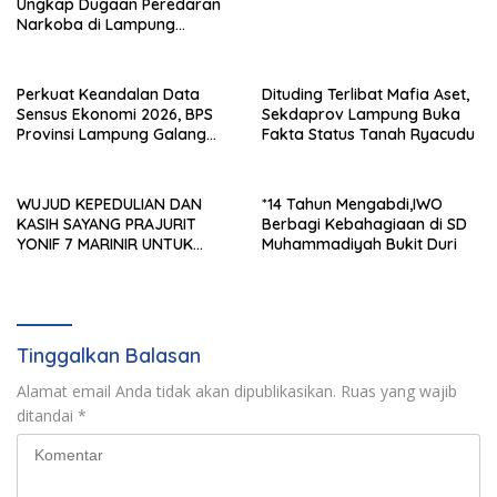
Ungkap Dugaan Peredaran
Narkoba di Lampung
Tengah, Empat Terduga
Pelaku Diamankan
Perkuat Keandalan Data
Dituding Terlibat Mafia Aset,
Sensus Ekonomi 2026, BPS
Sekdaprov Lampung Buka
Provinsi Lampung Galang
Fakta Status Tanah Ryacudu
Sinergi Strategis Bersama
Sungai Budi Group
WUJUD KEPEDULIAN DAN
*14 Tahun Mengabdi,IWO
KASIH SAYANG PRAJURIT
Berbagi Kebahagiaan di SD
YONIF 7 MARINIR UNTUK
Muhammadiyah Bukit Duri
ANAK-ANAK PONDOK
PESANTREN NURUL HUDA
Tinggalkan Balasan
Alamat email Anda tidak akan dipublikasikan.
Ruas yang wajib
ditandai
*