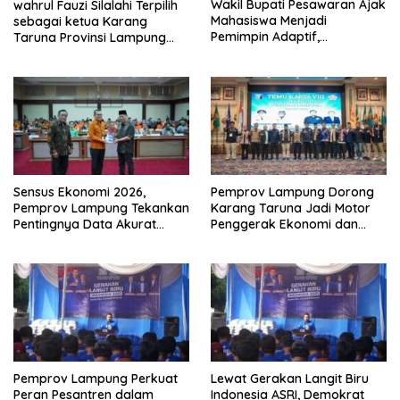
Wakil Bupati Pesawaran Ajak
wahrul Fauzi Silalahi Terpilih
Mahasiswa Menjadi
sebagai ketua Karang
Pemimpin Adaptif,
Taruna Provinsi Lampung
Berintegritas, dan
Secara Aklamasi
Berdampak
Sensus Ekonomi 2026,
Pemprov Lampung Dorong
Pemprov Lampung Tekankan
Karang Taruna Jadi Motor
Pentingnya Data Akurat
Penggerak Ekonomi dan
untuk Kebijakan Tepat
Pemberdayaan Desa
Sasaran
Pemprov Lampung Perkuat
Lewat Gerakan Langit Biru
Peran Pesantren dalam
Indonesia ASRI, Demokrat