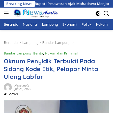
Langsung
awaran Ajak Mahasiswa Menjadi Pemimpin Adaptif, Berintegrit
Breaking News
ke
konten
Beranda
Nasional
Lampung
Ekonomi
Politik
Hukum
Beranda
Lampung
Bandar Lampung
Bandar Lampung
,
Berita
,
Hukum dan Kriminal
Oknum Penyidik Terbukti Pada
Sidang Kode Etik, Pelapor Minta
Ulang Labfor
Newsanalis
Juli 21, 2023
41 views