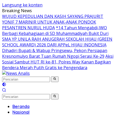
Langsung ke konten
Breaking News
WUJUD KEPEDULIAN DAN KASIH SAYANG PRAJURIT
YONIF 7 MARINIR UNTUK ANAK-ANAK PONDOK
PESANTREN NURUL HUDA
*14 Tahun Mengabdi,IWO
Berbagi Kebahagiaan di SD Muhammadiyah Bukit Duri
SMA YP UNILA RAIH ANUGERAH SEKOLAH HIJAU (GREEN
SCHOOL AWARD) 2026 DARI APPeL HIJAU INDONESIA
Dihadiri Bupati & Wabup Pringsewu, Pekon Persiapan
Kresnomulyo Barat Tuan Rumah Ngopi Serasi Ke-29
Aksi
Sosial Sambut HUT RI ke-81, Polres Way Kanan Bagikan
Bendera Merah Putih Gratis ke Pengendara
Beranda
Nasional