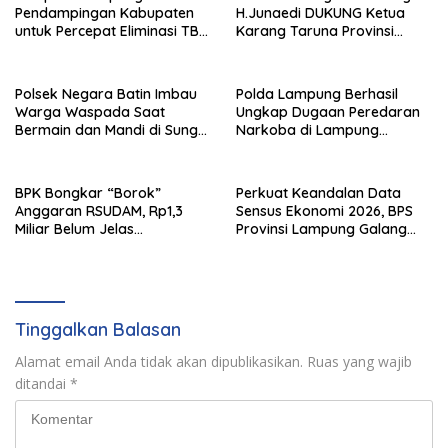
Pendampingan Kabupaten
H.Junaedi DUKUNG Ketua
untuk Percepat Eliminasi TBC
Karang Taruna Provinsi
di Tanggamus
Lampung Yang Baru
Polsek Negara Batin Imbau
Polda Lampung Berhasil
Warga Waspada Saat
Ungkap Dugaan Peredaran
Bermain dan Mandi di Sungai
Narkoba di Lampung
Karta Jaya
Tengah, Empat Terduga
Pelaku Diamankan
BPK Bongkar “Borok”
Perkuat Keandalan Data
Anggaran RSUDAM, Rp1,3
Sensus Ekonomi 2026, BPS
Miliar Belum Jelas
Provinsi Lampung Galang
Pertanggungjawabannya
Sinergi Strategis Bersama
Sungai Budi Group
Tinggalkan Balasan
Alamat email Anda tidak akan dipublikasikan.
Ruas yang wajib
ditandai
*