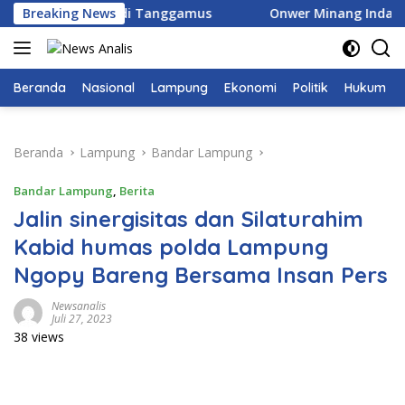
Langsung
inasi TBC di Tanggamus
Breaking News
Onwer Minang Indah Bung H.
ke
konten
Beranda
Nasional
Lampung
Ekonomi
Politik
Hukum
Beranda
Lampung
Bandar Lampung
Bandar Lampung
,
Berita
Jalin sinergisitas dan Silaturahim
Kabid humas polda Lampung
Ngopy Bareng Bersama Insan Pers
Newsanalis
Juli 27, 2023
38 views