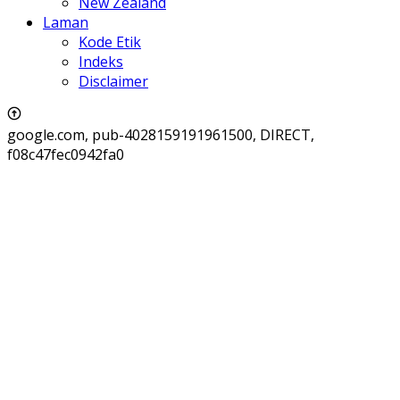
New Zealand
Laman
Kode Etik
Indeks
Disclaimer
google.com, pub-4028159191961500, DIRECT,
f08c47fec0942fa0