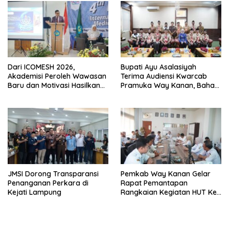
Dari ICOMESH 2026,
Bupati Ayu Asalasiyah
Akademisi Peroleh Wawasan
Terima Audiensi Kwarcab
Baru dan Motivasi Hasilkan
Pramuka Way Kanan, Bahas
Riset Berdampak
Persiapan Jamnas XII Hingga
Penghargaan Pancawarsa
JMSI Dorong Transparansi
Pemkab Way Kanan Gelar
Penanganan Perkara di
Rapat Pemantapan
Kejati Lampung
Rangkaian Kegiatan HUT Ke-
81 RI Tahun 2026