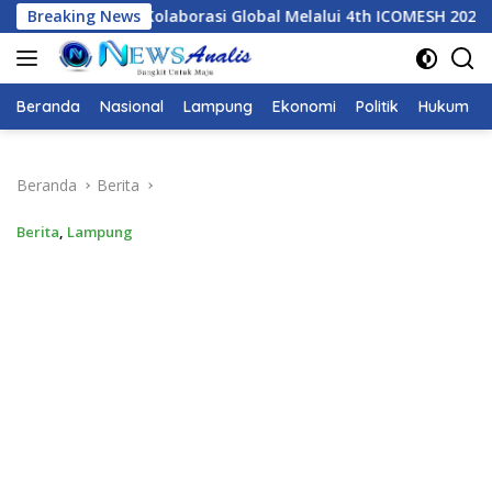
Langsung
al Melalui 4th ICOMESH 2026
Breaking News
Dari ICOMESH 2026, Akade
ke
konten
Beranda
Nasional
Lampung
Ekonomi
Politik
Hukum
Beranda
Berita
Berita
,
Lampung