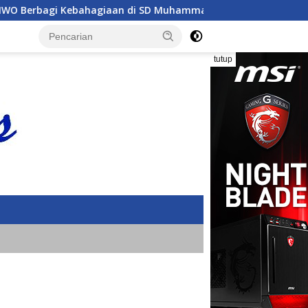
yah Bukit Duri
SMA YP UNILA RAIH ANUGERAH SEKOLAH 
tutup