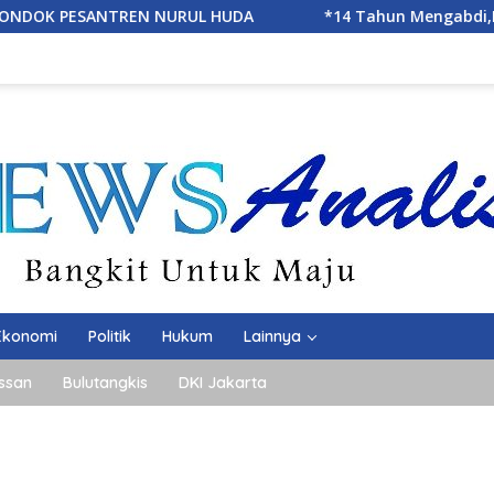
4 Tahun Mengabdi,IWO Berbagi Kebahagiaan di SD Muhammadi
Ekonomi
Politik
Hukum
Lainnya
ssan
Bulutangkis
DKI Jakarta