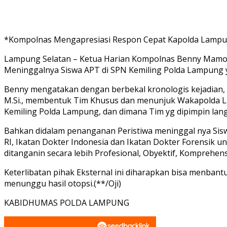
*Kompolnas Mengapresiasi Respon Cepat Kapolda Lamp
Lampung Selatan – Ketua Harian Kompolnas Benny Mamoto
Meninggalnya Siswa APT di SPN Kemiling Polda Lampung ya
Benny mengatakan dengan berbekal kronologis kejadian, gu
M.Si., membentuk Tim Khusus dan menunjuk Wakapolda La
Kemiling Polda Lampung, dan dimana Tim yg dipimpin la
Bahkan didalam penanganan Peristiwa meninggal nya Si
RI, Ikatan Dokter Indonesia dan Ikatan Dokter Forensik u
ditanganin secara lebih Profesional, Obyektif, Komprehen
Keterlibatan pihak Eksternal ini diharapkan bisa menbant
menunggu hasil otopsi.(**/Oji)
KABIDHUMAS POLDA LAMPUNG