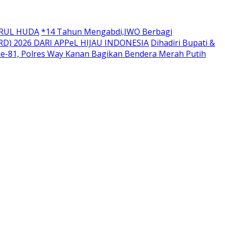
URUL HUDA
*14 Tahun Mengabdi,IWO Berbagi
D) 2026 DARI APPeL HIJAU INDONESIA
Dihadiri Bupati &
ke-81, Polres Way Kanan Bagikan Bendera Merah Putih