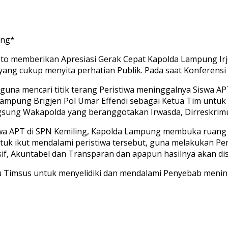
ung*
 memberikan Apresiasi Gerak Cepat Kapolda Lampung Irje
ng cukup menyita perhatian Publik. Pada saat Konferensi P
na mencari titik terang Peristiwa meninggalnya Siswa APT, 
mpung Brigjen Pol Umar Effendi sebagai Ketua Tim untuk 
ngsung Wakapolda yang beranggotakan Irwasda, Dirreskrim
swa APT di SPN Kemiling, Kapolda Lampung membuka ruang
ntuk ikut mendalami peristiwa tersebut, guna melakukan Pen
sif, Akuntabel dan Transparan dan apapun hasilnya akan di
u Timsus untuk menyelidiki dan mendalami Penyebab meningg