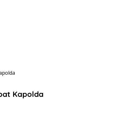
apolda
pat Kapolda