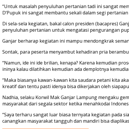
“Untuk masalah penyuluhan pertanian tadi ini sangat m
D’Pupuk ini sangat membantu sekali dalam segi pertanian 
Di sela-sela kegiatan, bakal calon presiden (bacapres) G
penyuluhan pertanian untuk mengatasi pengurangan pupu
Ganjar berharap kegiatan ini mampu mendongkrak semanga
Sontak, para peserta menyambut kehadiran pria berambut
“Namun, ide ini ide brilian, kenapa? Karena kemudian pro
ininya kalau dilatihkan kemudian ada demplotnya kemudian d
“Maka biasanya kawan-kawan kita saudara petani kita akan 
kreatif dan tentu pasti idenya bisa dikerjakan oleh siapapun
Nadhia, selaku Korwil Mak Ganjar Lampung mengaku gembir
masyarakat dari segala sektor ketika menahkodai Indonesi
“Saya terharu sangat luar biasa ternyata kegiatan pada sian
canangkan masyarakat tangguh dan mandiri bisa diaplikas