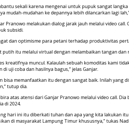
embantu sekali karena mengenai untuk pupuk sangat langk
ya mudah-mudahan ke depannya lebih dilancarkan lagi lah,” 
anjar Pranowo melakukan dialog jarak jauh melalui video ca
k subsidi.
t dan optimisme para petani terhadap produktivitas pert
 putih itu melalui virtual dengan melambaikan tangan da
ses kreatifnya muncul. Kalaulah sebuah komoditas kami tida
i uji coba dan hasilnya bagus,” jelas Ganjar.
bisa memanfaatkan itu dengan sangat baik. Inilah yang dise
,” tutup dia.
a atas atensi dari Ganjar Pranowo melalui video call. Di
a di 2024.
g hari ini itu diberkati tuhan dan apa yang kita lakukan itu
ikan di masyarakat Lampung Timur khususnya,” tukas Nadhi