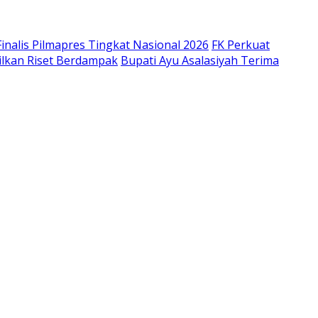
inalis Pilmapres Tingkat Nasional 2026
FK Perkuat
ilkan Riset Berdampak
Bupati Ayu Asalasiyah Terima