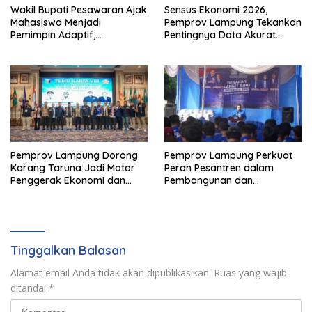
Wakil Bupati Pesawaran Ajak
Sensus Ekonomi 2026,
Mahasiswa Menjadi
Pemprov Lampung Tekankan
Pemimpin Adaptif,
Pentingnya Data Akurat
Berintegritas, dan
untuk Kebijakan Tepat
Berdampak
Sasaran
Pemprov Lampung Dorong
Pemprov Lampung Perkuat
Karang Taruna Jadi Motor
Peran Pesantren dalam
Penggerak Ekonomi dan
Pembangunan dan
Pemberdayaan Desa
Pengembangan SDM
Tinggalkan Balasan
Alamat email Anda tidak akan dipublikasikan.
Ruas yang wajib
ditandai
*