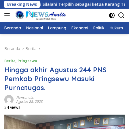
Langsung
ilih sebagai ketua Karang Taruna Provinsi Lampung Secara Aklam
Breaking News
ke
konten
Beranda
Nasional
Lampung
Ekonomi
Politik
Hukum
Beranda
Berita
Berita
,
Pringsewu
Hingga akhir Agustus 244 PNS
Pemkab Pringsewu Masuki
Purnatugas.
Newsanalis
Agustus 28, 2023
34 views