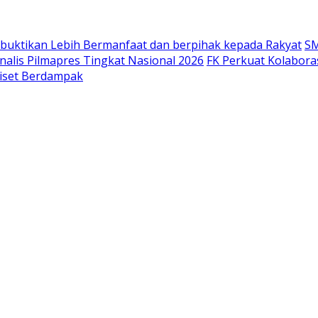
 Dibuktikan Lebih Bermanfaat dan berpihak kepada Rakyat
SM
nalis Pilmapres Tingkat Nasional 2026
FK Perkuat Kolabora
Riset Berdampak