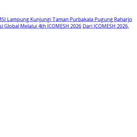
SI Lampung Kunjungi Taman Purbakala Pugung Raharjo
si Global Melalui 4th ICOMESH 2026
Dari ICOMESH 2026,