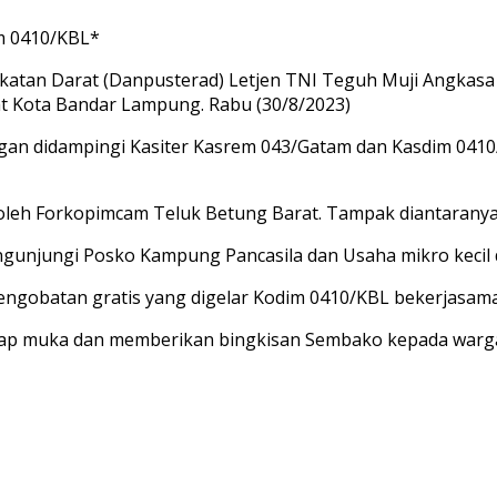
m 0410/KBL*
tan Darat (Danpusterad) Letjen TNI Teguh Muji Angkasa 
at Kota Bandar Lampung. Rabu (30/8/2023)
 didampingi Kasiter Kasrem 043/Gatam dan Kasdim 0410/KBL
 oleh Forkopimcam Teluk Betung Barat. Tampak diantaranya
ngunjungi Posko Kampung Pancasila dan Usaha mikro keci
ngobatan gratis yang digelar Kodim 0410/KBL bekerjasama
tap muka dan memberikan bingkisan Sembako kepada warga