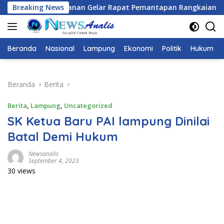
Langsung
pat Pemantapan Rangkaian Kegiatan HUT Ke-81 RI Tahun 2026
Breaking News
ke
konten
Beranda
Nasional
Lampung
Ekonomi
Politik
Hukum
Beranda
Berita
Berita
,
Lampung
,
Uncategorized
SK Ketua Baru PAI lampung Dinilai
Batal Demi Hukum
Newsanalis
September 4, 2023
30 views