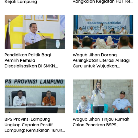
Rangkaian Kegiatan HUT Ke-
Kejati Lampung
81 RI Tahun 2026
Pendidikan Politik Bagi
Wagub Jihan Dorong
Pemilih Pemula
Peningkatan Literasi AI Bagi
Disosialisasikan Di SMKN
Guru untuk Wujudkan
Gading Rejo
Pendidikan Berkualitas
BPS Provinsi Lampung
Wagub Jihan Tinjau Rumah
Ungkap Capaian Positif
Calon Penerima BSPS,
Lampung: Kemiskinan Turun,
Inflasi Terkendali, Ekonomi